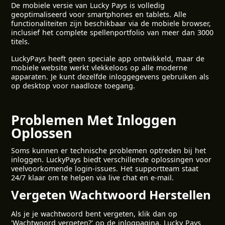
De mobiele versie van Lucky Pays is volledig
geoptimaliseerd voor smartphones en tablets. Alle
functionaliteiten zijn beschikbaar via de mobiele browser,
inclusief het complete spellenportfolio van meer dan 3000
titels.
LuckyPays heeft geen speciale app ontwikkeld, maar de
mobiele website werkt vlekkeloos op alle moderne
apparaten. Je kunt dezelfde inloggegevens gebruiken als
op desktop voor naadloze toegang.
Problemen Met Inloggen
Oplossen
Soms kunnen er technische problemen optreden bij het
inloggen. LuckyPays biedt verschillende oplossingen voor
veelvoorkomende login-issues. Het supportteam staat
24/7 klaar om te helpen via live chat en e-mail.
Vergeten Wachtwoord Herstellen
Als je je wachtwoord bent vergeten, klik dan op
'Wachtwoord vergeten?' op de inlogpagina. Lucky Pays