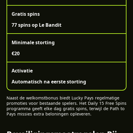
Gratis spins
77 spins op Le Bandit
Minimale storting
€20
Activatie
Automatisch na eerste storting
Naast de welkomstbonus biedt Lucky Pays regelmatige
promoties voor bestaande spelers. Het Daily 15 Free Spins
programma geeft elke dag gratis spins, terwijl de Path to
Pays missies extra beloningen opleveren.