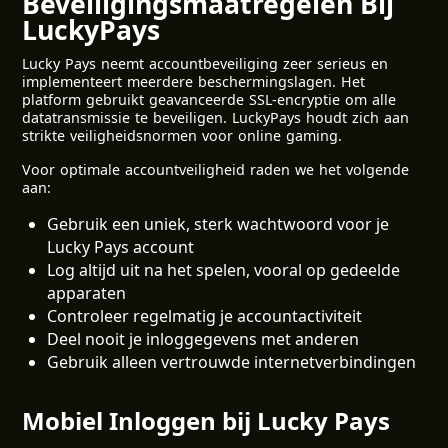
Beveiligingsmaatregelen Bij
LuckyPays
Lucky Pays neemt accountbeveiliging zeer serieus en
implementeert meerdere beschermingslagen. Het
platform gebruikt geavanceerde SSL-encryptie om alle
datatransmissie te beveiligen. LuckyPays houdt zich aan
strikte veiligheidsnormen voor online gaming.
Voor optimale accountveiligheid raden we het volgende
aan:
Gebruik een uniek, sterk wachtwoord voor je
Lucky Pays account
Log altijd uit na het spelen, vooral op gedeelde
apparaten
Controleer regelmatig je accountactiviteit
Deel nooit je inloggegevens met anderen
Gebruik alleen vertrouwde internetverbindingen
Mobiel Inloggen bij Lucky Pays