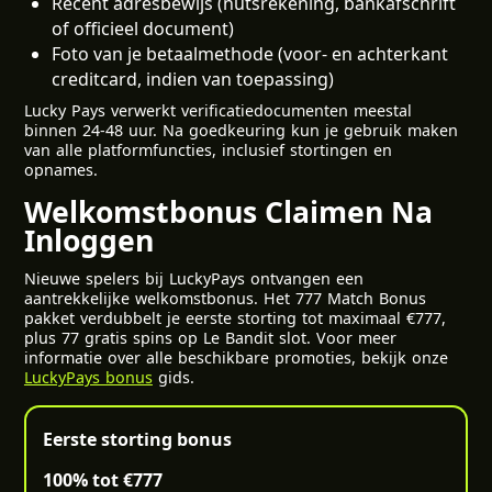
Recent adresbewijs (nutsrekening, bankafschrift
of officieel document)
Foto van je betaalmethode (voor- en achterkant
creditcard, indien van toepassing)
Lucky Pays verwerkt verificatiedocumenten meestal
binnen 24-48 uur. Na goedkeuring kun je gebruik maken
van alle platformfuncties, inclusief stortingen en
opnames.
Welkomstbonus Claimen Na
Inloggen
Nieuwe spelers bij LuckyPays ontvangen een
aantrekkelijke welkomstbonus. Het 777 Match Bonus
pakket verdubbelt je eerste storting tot maximaal €777,
plus 77 gratis spins op Le Bandit slot. Voor meer
informatie over alle beschikbare promoties, bekijk onze
LuckyPays bonus
gids.
Eerste storting bonus
100% tot €777