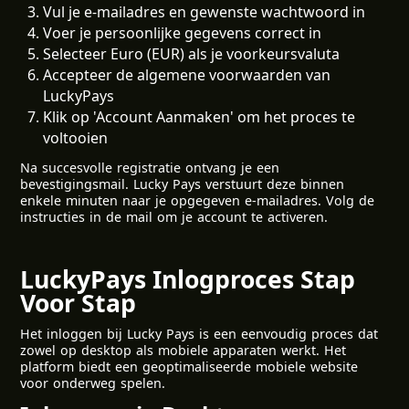
Vul je e-mailadres en gewenste wachtwoord in
Voer je persoonlijke gegevens correct in
Selecteer Euro (EUR) als je voorkeursvaluta
Accepteer de algemene voorwaarden van
LuckyPays
Klik op 'Account Aanmaken' om het proces te
voltooien
Na succesvolle registratie ontvang je een
bevestigingsmail. Lucky Pays verstuurt deze binnen
enkele minuten naar je opgegeven e-mailadres. Volg de
instructies in de mail om je account te activeren.
LuckyPays Inlogproces Stap
Voor Stap
Het inloggen bij Lucky Pays is een eenvoudig proces dat
zowel op desktop als mobiele apparaten werkt. Het
platform biedt een geoptimaliseerde mobiele website
voor onderweg spelen.