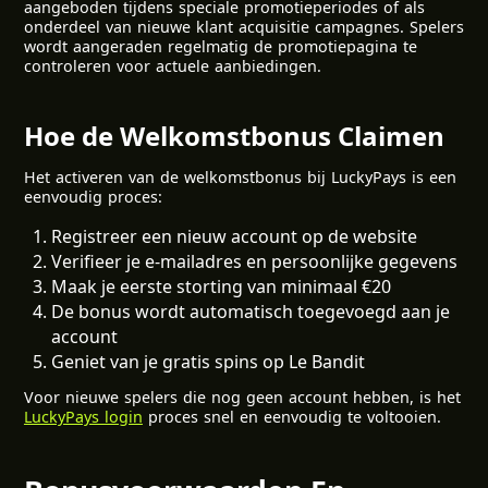
aangeboden tijdens speciale promotieperiodes of als
onderdeel van nieuwe klant acquisitie campagnes. Spelers
wordt aangeraden regelmatig de promotiepagina te
controleren voor actuele aanbiedingen.
Hoe de Welkomstbonus Claimen
Het activeren van de welkomstbonus bij LuckyPays is een
eenvoudig proces:
Registreer een nieuw account op de website
Verifieer je e-mailadres en persoonlijke gegevens
Maak je eerste storting van minimaal €20
De bonus wordt automatisch toegevoegd aan je
account
Geniet van je gratis spins op Le Bandit
Voor nieuwe spelers die nog geen account hebben, is het
LuckyPays login
proces snel en eenvoudig te voltooien.