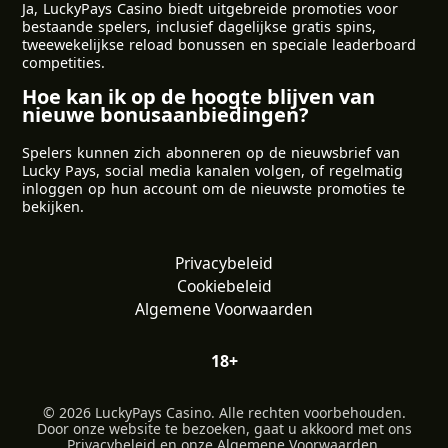
Ja, LuckyPays Casino biedt uitgebreide promoties voor
bestaande spelers, inclusief dagelijkse gratis spins,
tweewekelijkse reload bonussen en speciale leaderboard
competities.
Hoe kan ik op de hoogte blijven van
nieuwe bonusaanbiedingen?
Spelers kunnen zich abonneren op de nieuwsbrief van
Lucky Pays, social media kanalen volgen, of regelmatig
inloggen op hun account om de nieuwste promoties te
bekijken.
Privacybeleid
Cookiebeleid
Algemene Voorwaarden
18+
©
2026
LuckyPays Casino. Alle rechten voorbehouden.
Door onze website te bezoeken, gaat u akkoord met ons
Privacybeleid en onze Algemene Voorwaarden.