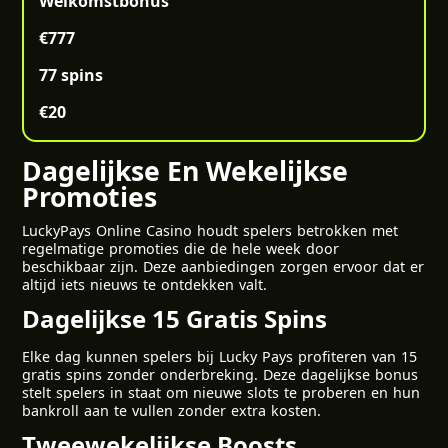
Welkomstbonus
€777
77 spins
€20
Dagelijkse En Wekelijkse
Promoties
LuckyPays Online Casino houdt spelers betrokken met
regelmatige promoties die de hele week door
beschikbaar zijn. Deze aanbiedingen zorgen ervoor dat er
altijd iets nieuws te ontdekken valt.
Dagelijkse 15 Gratis Spins
Elke dag kunnen spelers bij Lucky Pays profiteren van 15
gratis spins zonder onderbreking. Deze dagelijkse bonus
stelt spelers in staat om nieuwe slots te proberen en hun
bankroll aan te vullen zonder extra kosten.
Tweewekelijkse Boosts