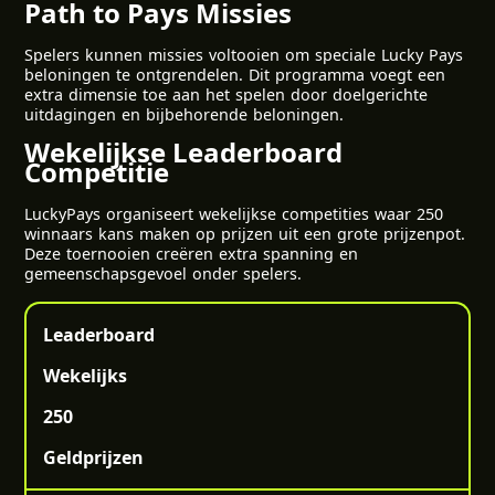
Path to Pays Missies
Spelers kunnen missies voltooien om speciale Lucky Pays
beloningen te ontgrendelen. Dit programma voegt een
extra dimensie toe aan het spelen door doelgerichte
uitdagingen en bijbehorende beloningen.
Wekelijkse Leaderboard
Competitie
LuckyPays organiseert wekelijkse competities waar 250
winnaars kans maken op prijzen uit een grote prijzenpot.
Deze toernooien creëren extra spanning en
gemeenschapsgevoel onder spelers.
Leaderboard
Wekelijks
250
Geldprijzen