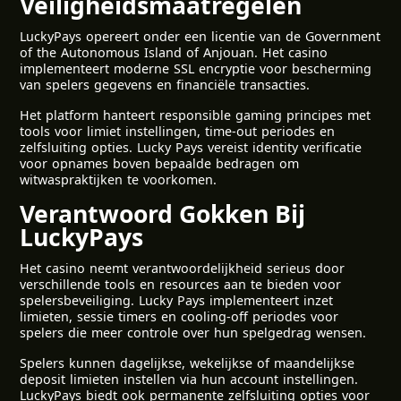
Veiligheidsmaatregelen
LuckyPays opereert onder een licentie van de Government
of the Autonomous Island of Anjouan. Het casino
implementeert moderne SSL encryptie voor bescherming
van spelers gegevens en financiële transacties.
Het platform hanteert responsible gaming principes met
tools voor limiet instellingen, time-out periodes en
zelfsluiting opties. Lucky Pays vereist identity verificatie
voor opnames boven bepaalde bedragen om
witwaspraktijken te voorkomen.
Verantwoord Gokken Bij
LuckyPays
Het casino neemt verantwoordelijkheid serieus door
verschillende tools en resources aan te bieden voor
spelersbeveiliging. Lucky Pays implementeert inzet
limieten, sessie timers en cooling-off periodes voor
spelers die meer controle over hun spelgedrag wensen.
Spelers kunnen dagelijkse, wekelijkse of maandelijkse
deposit limieten instellen via hun account instellingen.
LuckyPays biedt ook permanente zelfsluiting opties voor