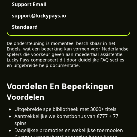
Support Email
support@luckypays.io
Standaard
De ondersteuning is momenteel beschikbaar in het
Engels, wat een beperking kan vormen voor Nederlandse
spelers die voorkeur geven aan moedertaal assistentie.
Lucky Pays compenseert dit door duidelijke FAQ secties
en uitgebreide help documentatie.
Voordelen En Beperkingen
Voordelen
Uitgebreide spelbibliotheek met 3000+ titels
Aantrekkelijke welkomstbonus van €777 + 77
spins
Dagelijkse promoties en wekelijkse toernooien