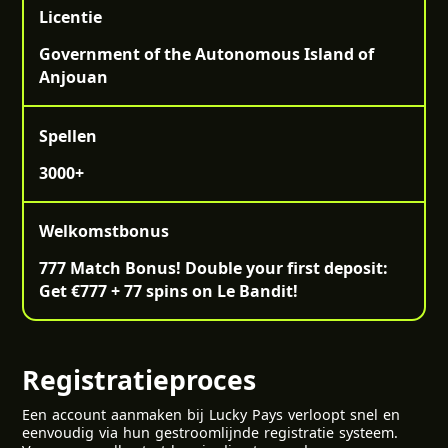
Licentie
Government of the Autonomous Island of
Anjouan
Spellen
3000+
Welkomstbonus
777 Match Bonus! Double your first deposit:
Get €777 + 77 spins on Le Bandit!
Registratieproces
Een account aanmaken bij Lucky Pays verloopt snel en
eenvoudig via hun gestroomlijnde registratie systeem.