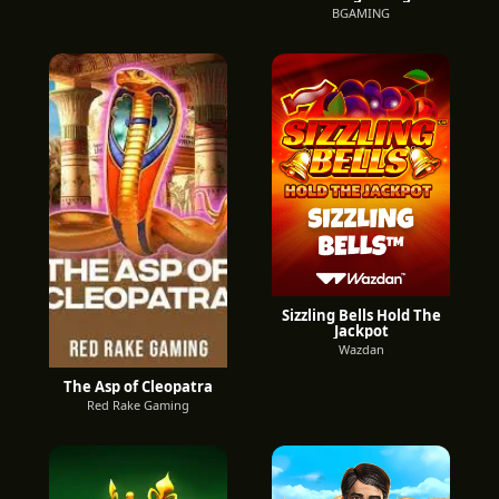
BGAMING
Sizzling Bells Hold The
Jackpot
Wazdan
The Asp of Cleopatra
Red Rake Gaming