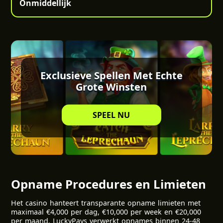
Onmiddellijk
Exclusieve Spellen Met Echte
Grote Winsten
SPEEL NU
Opname Procedures en Limieten
Het casino hanteert transparante opname limieten met
maximaal €4,000 per dag, €10,000 per week en €20,000
per maand. LuckyPays verwerkt opnames binnen 24-48