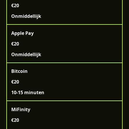
€20
Onmiddellijk
Apple Pay
€20
Onmiddellijk
Bitcoin
€20
10-15 minuten
MiFinity
€20