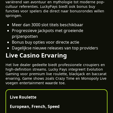
variërend van avontuur en mythologie tot moderne pop-
cultuur referenties. LuckyPays biedt ook bonus buy
functies voor spelers die direct naar bonusrondes willen
springen.
Meer dan 3000 slot titels beschikbaar
Progressieve jackpots met groeiende
prijzenpotten
Bonus buy opties voor directe actie
Dagelijkse nieuwe releases van top providers
Live Casino Ervaring
Het live dealer gedeelte biedt professionele croupiers en
high-definition streams. Lucky Pays integreert Evolution
Gaming voor premium live roulette, blackjack en baccarat
ervaring. Game shows zoals Crazy Time en Monopoly Live
voegen entertainment waarde toe.
Live Roulette
European, French, Speed