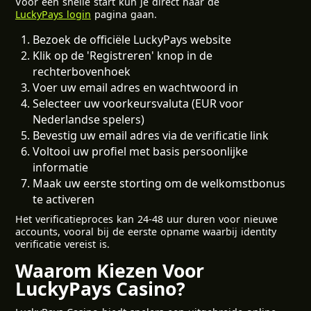
Voor een snelle start kun je direct naar de
LuckyPays login
pagina gaan.
Bezoek de officiële LuckyPays website
Klik op de 'Registreren' knop in de
rechterbovenhoek
Voer uw email adres en wachtwoord in
Selecteer uw voorkeursvaluta (EUR voor
Nederlandse spelers)
Bevestig uw email adres via de verificatie link
Voltooi uw profiel met basis persoonlijke
informatie
Maak uw eerste storting om de welkomstbonus
te activeren
Het verificatieproces kan 24-48 uur duren voor nieuwe
accounts, vooral bij de eerste opname waarbij identity
verificatie vereist is.
Waarom Kiezen Voor
LuckyPays Casino?