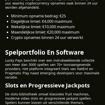
uur, waarbij cryptocurrency opnames vaak binnen 24 uur
worden afgehandeld.
Minimum opname bedrag: €25
Dagelijkse limiet: €4,000 maximum
Wekelijkse limiet: €10,000 maximum
Maandelijkse limiet: €20,000 maximum
Crypto opnames binnen 24 uur verwerkt
Spelportfolio En Software
Lucky Pays beschikt over een indrukwekkende collectie
van meer dan 3000 spellen van 70+ toonaangevende
providers. Het platform integreert titels van NetEnt en
Pragmatic Play naast emerging developers voor maximale
variatie.
Slots en Progressieve Jackpots
De slots-bibliotheek omvat klassieke fruit machines,
moderne video slots en progressieve jackpot spellen.
Spelers kunnen kiezen uit verschillende thema's,